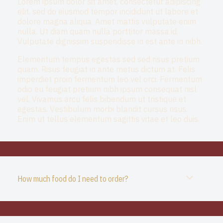
Lorem ipsum dolor sit amet, consectetur adipiscing
elit, sed do eiusmod tempor incididunt ut labore et
dolore magna aliqua. Amet mattis vulputate enim
nulla. Ut diam quam nulla porttitor massa id.
Vulputate dignissim suspendisse in est ante in nibh.
Elementum tempus egestas sed sed risus pretium
quam. Risus feugiat in ante metus dictum at. Felis
imperdiet proin fermentum leo vel orci. Fermentum
odio eu feugiat pretium nibh ipsum consequat nisl
vel. Vivamus arcu felis bibendum ut tristique et
egestas. Vestibulum morbi blandit cursus risus.
Enim ut tellus elementum sagittis vitae et leo duis.
How much food do I need to order?